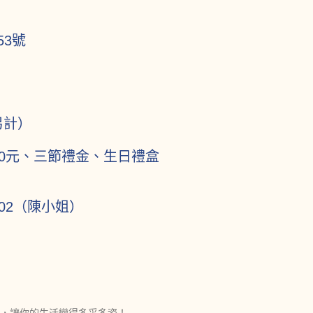
3號
另計）
00元、三節禮金、生日禮盒
-202（陳小姐）
，讓你的生活變得多采多姿！