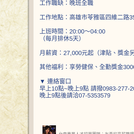
工作職缺：晚班全職
工作地點：高雄市苓雅區四維二路35
上班時間：20:00～04:00
（每月排休5天）
月薪資：27,000元起（津貼、獎金
其他福利：享勞健保、全勤獎金30
▼ 連絡窗口
早上10點~晚上9點 請撥0983-277
晚上9點後請洽07-5353579
台南專業人才招募團隊：友善的高薪職場