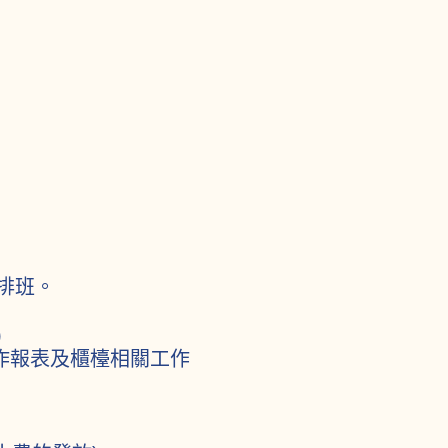
排班。
)
作報表及櫃檯相關工作