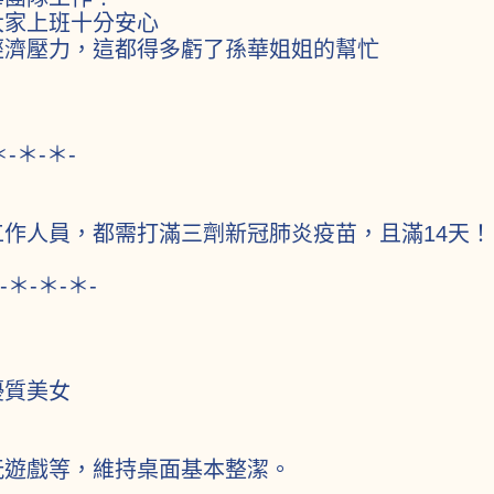
大家上班十分安心
經濟壓力，這都得多虧了孫華姐姐的幫忙
＊-＊-＊-
作人員，都需打滿三劑新冠肺炎疫苗，且滿14天！
-＊-＊-＊-
優質美女
玩遊戲等，維持桌面基本整潔。