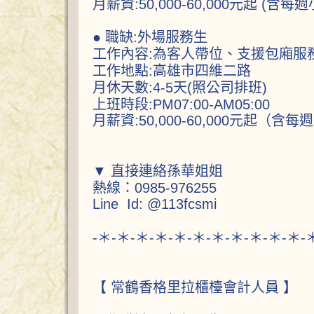
月薪資:50,000-60,000元起 (含
● 職缺:外場服務生
工作內容:為客人帶位、支援包廂服
工作地點:高雄市四維二路
月休天數:4-5天(照公司排班)
上班時段:PM07:00-AM05:00
月薪資:50,000-60,000元起（含
▼ 直接連絡孫華姐姐
熱線：0985-976255
Line Id: @113fcsmi
-＊-＊-＊-＊-＊-＊-＊-＊-＊-＊-＊-
【 常鶴香格里拉櫃檯會計人員 】