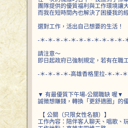
團隊提供的優質福利與工作環境讓
而我在短時間內也解決了困擾我的
選對工作，活出自己想要的生活！
-＊-＊-＊-＊-＊-＊-＊-＊-＊-＊-＊-
請注意～
即日起政府已強制規定，若有在職工
-＊-＊-＊-＊-高雄香格里拉-＊-＊-＊
▼ 有最優質下午場-公關職缺 喔▼
誠徴想賺錢，轉換「更舒適圈」的
【 公關（只限女性名額）】
工作內容：陪伴客人聊天、唱歌、