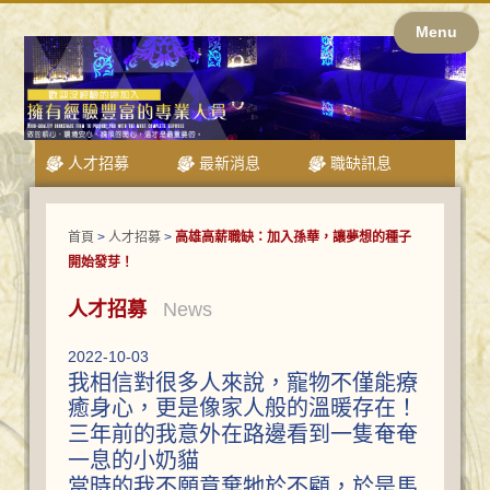
Menu
人才招募
最新消息
職缺訊息
首頁
>
人才招募
>
高雄高薪職缺：加入孫華，讓夢想的種子
開始發芽！
人才招募
News
2022-10-03
我相信對很多人來說，寵物不僅能療
癒身心，更是像家人般的溫暖存在！
三年前的我意外在路邊看到一隻奄奄
一息的小奶貓
當時的我不願意棄牠於不顧，於是馬