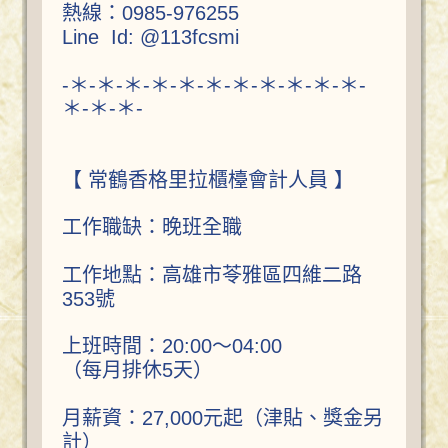
熱線：0985-976255
Line Id: @113fcsmi
-＊-＊-＊-＊-＊-＊-＊-＊-＊-＊-＊-
＊-＊-＊-
【 常鶴香格里拉櫃檯會計人員 】
工作職缺：晚班全職
工作地點：高雄市苓雅區四維二路
353號
上班時間：20:00～04:00
（每月排休5天）
月薪資：27,000元起（津貼、獎金另
計）