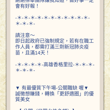
謝謝孫華團隊讓我知道，做好事一定
會有好報！
-＊-＊-＊-＊-＊-＊-＊-＊-＊-＊-＊-
＊-＊-＊-
請注意～
即日起政府已強制規定，若有在職工
作人員，都需打滿三劑新冠肺炎疫
苗，且滿14天！
-＊-＊-＊-＊-高雄香格里拉-＊-＊-＊-
＊-＊-＊-
▼ 有最優質下午場-公關職缺 喔▼
誠徴想賺錢，轉換「更舒適圈」的優
質美女