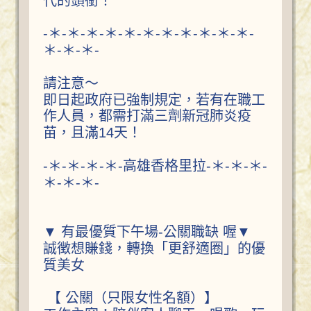
代的頭銜！
-＊-＊-＊-＊-＊-＊-＊-＊-＊-＊-＊-
＊-＊-＊-
請注意～
即日起政府已強制規定，若有在職工
作人員，都需打滿三劑新冠肺炎疫
苗，且滿14天！
-＊-＊-＊-＊-高雄香格里拉-＊-＊-＊-
＊-＊-＊-
▼ 有最優質下午場-公關職缺 喔▼
誠徴想賺錢，轉換「更舒適圈」的優
質美女
【 公關（只限女性名額）】