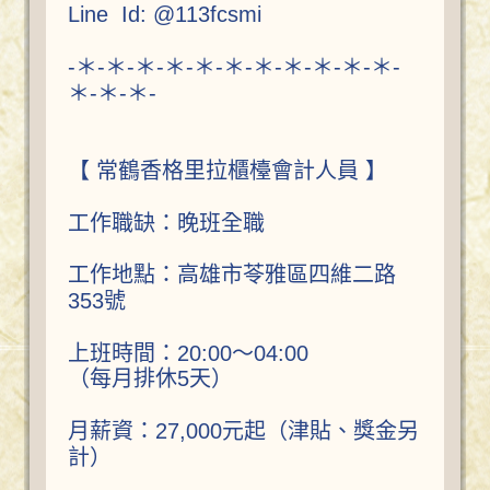
Line Id: @113fcsmi
-＊-＊-＊-＊-＊-＊-＊-＊-＊-＊-＊-
＊-＊-＊-
【 常鶴香格里拉櫃檯會計人員 】
工作職缺：晚班全職
工作地點：高雄市苓雅區四維二路
353號
上班時間：20:00～04:00
（每月排休5天）
月薪資：27,000元起（津貼、獎金另
計）