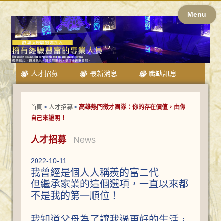
Menu
人才招募
最新消息
職缺訊息
首頁
>
人才招募
>
高雄熱門徵才團隊：你的存在價值，由你
自己來證明！
人才招募
News
2022-10-11
我曾經是個人人稱羨的富二代
但繼承家業的這個選項，一直以來都
不是我的第一順位！
我知道父母為了讓我過更好的生活，