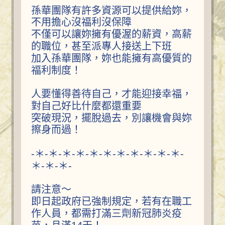
孫華團隊有許多資源可以提供給妳，
不用擔心沒福利沒保障
不僅可以讓妳擁有優渥的薪資，高薪
的職位，甚至派專人接送上下班
加入孫華團隊，妳也能擁有高優質的
福利制度！
人要懂得善待自己，才能迎接幸福，
對自己好比什麼都還重要
突破現況，擺脫過去，別讓機會與妳
擦身而過！
-＊-＊-＊-＊-＊-＊-＊-＊-＊-＊-＊-
＊-＊-＊-
請注意～
即日起政府已強制規定，若有在職工
作人員，都需打滿三劑新冠肺炎疫