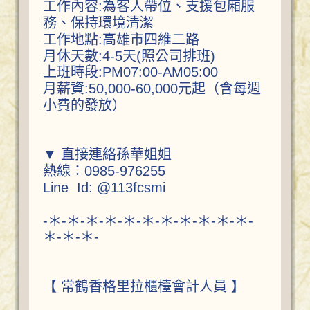
工作內容:為客人帶位、支援包廂服
務、保持環境清潔
工作地點:高雄市四維二路
月休天數:4-5天(照公司排班)
上班時段:PM07:00-AM05:00
月薪資:50,000-60,000元起（含每週
小費的發放）
▼ 直接連絡孫華姐姐
熱線：0985-976255
Line Id: @113fcsmi
-＊-＊-＊-＊-＊-＊-＊-＊-＊-＊-＊-
＊-＊-＊-
【 常鶴香格里拉櫃檯會計人員 】