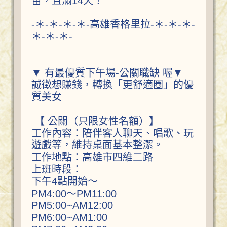
苗，且滿14天！
-＊-＊-＊-＊-高雄香格里拉-＊-＊-＊-
＊-＊-＊-
▼ 有最優質下午場-公關職缺 喔▼
誠徴想賺錢，轉換「更舒適圈」的優
質美女
【 公關（只限女性名額）】
工作內容：陪伴客人聊天、唱歌、玩
遊戲等，維持桌面基本整潔。
工作地點：高雄市四維二路
上班時段：
下午4點開始～
PM4:00～PM11:00
PM5:00~AM12:00
PM6:00~AM1:00