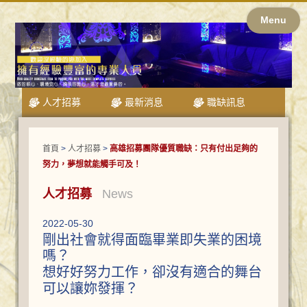
Menu
人才招募
最新消息
職缺訊息
首頁
>
人才招募
>
高雄招募團隊優質職缺：只有付出足夠的
努力，夢想就能觸手可及！
人才招募
News
2022-05-30
剛出社會就得面臨畢業即失業的困境
嗎？
想好好努力工作，卻沒有適合的舞台
可以讓妳發揮？