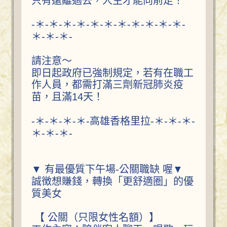
只有遠離過去，人生才能向前走！
-＊-＊-＊-＊-＊-＊-＊-＊-＊-＊-＊-
＊-＊-＊-
請注意～
即日起政府已強制規定，若有在職工
作人員，都需打滿三劑新冠肺炎疫
苗，且滿14天！
-＊-＊-＊-＊-高雄香格里拉-＊-＊-＊-
＊-＊-＊-
▼ 有最優質下午場-公關職缺 喔▼
誠徴想賺錢，轉換「更舒適圈」的優
質美女
【 公關（只限女性名額）】