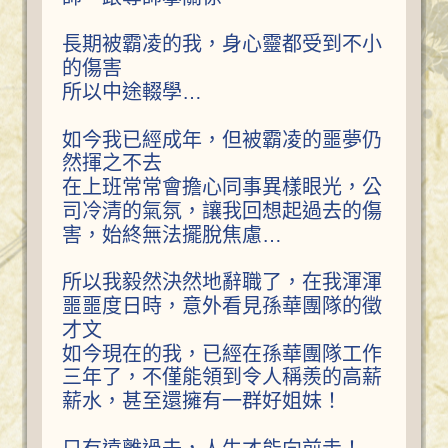
長期被霸凌的我，身心靈都受到不小
的傷害
所以中途輟學…
如今我已經成年，但被霸凌的噩夢仍
然揮之不去
在上班常常會擔心同事異樣眼光，公
司冷清的氣氛，讓我回想起過去的傷
害，始終無法擺脫焦慮…
所以我毅然決然地辭職了，在我渾渾
噩噩度日時，意外看見孫華團隊的徵
才文
如今現在的我，已經在孫華團隊工作
三年了，不僅能領到令人稱羨的高薪
薪水，甚至還擁有一群好姐妹！