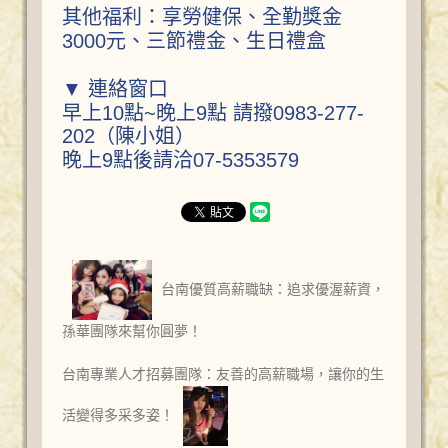
其他福利：享勞健保、全勤獎金
3000元、三節禮金、生日禮盒
▼ 連絡窗口
早上10點~晚上9點 請撥0983-277-
202（陳小姐）
晚上9點後請洽07-5353579
台南優質高薪職缺：追求優渥薪資，
孫華團隊來幫你圓夢！
台南專業人才招募團隊：友善的高薪職場，讓你的生
活變得多采多姿！