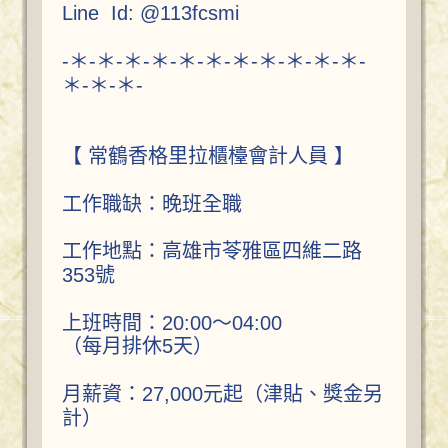
Line Id: @113fcsmi
-＊-＊-＊-＊-＊-＊-＊-＊-＊-＊-＊-
＊-＊-＊-
【 常鶴香格里拉櫃檯會計人員 】
工作職缺：晚班全職
工作地點：高雄市苓雅區四維二路
353號
上班時間：20:00～04:00
（每月排休5天）
月薪資：27,000元起（津貼、獎金另
計）