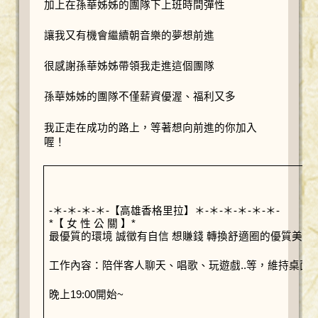
加上在孫華姊姊的團隊下上班時間彈性
讓我又有機會繼續朝音樂的夢想前進
很感謝孫華姊姊帶領我走進這個團隊
孫華姊姊的團隊不僅薪資優渥、福利又多
我正走在成功的路上，等著想向前進的你加入
喔！
-＊-＊-＊-＊-【高雄香格里拉】＊-＊-＊-＊-＊-＊-
*【 女 性 公 關 】*
最優質的環境 誠徵有自信 想賺錢 轉換舒適圈的優質美女
工作內容：陪伴客人聊天、唱歌、玩遊戲..等，維持桌面
晚上19:00開始~