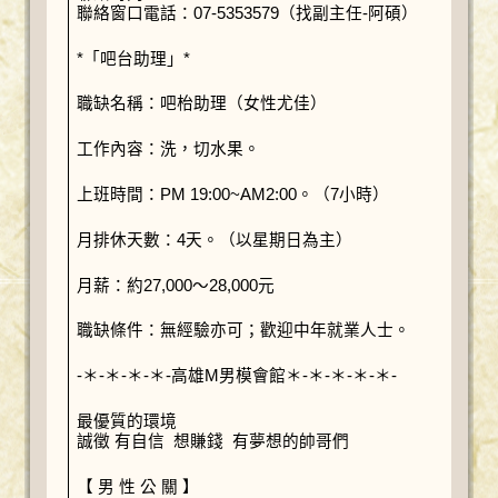
聯絡窗口電話：07-5353579（找副主任-阿碩）
*「吧台助理」*
職缺名稱：吧枱助理（女性尤佳）
工作內容：洗，切水果。
上班時間：PM 19:00~AM2:00。（7小時）
月排休天數：4天。（以星期日為主）
月薪：約27,000～28,000元
職缺條件：無經驗亦可；歡迎中年就業人士。
-＊-＊-＊-＊-高雄M男模會館＊-＊-＊-＊-＊-
最優質的環境
誠徵 有自信 想賺錢 有夢想的帥哥們
【 男 性 公 關 】