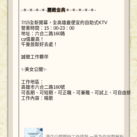
-＊-＊-＊-＊-
麗緻金典
＊-＊-＊-＊-＊-
7/15全新開幕，全高雄最便宜的自助式KTV
營業時間：15：00-23：00
地址：六合二路160路
cp值最高！
午後放鬆好去處！
誠徵工作夥伴
✨美女公關✨
工作地區：
高雄市六合二路160號
可長期、可短期、可正職、可兼職、可試上、可自由排班
工作內容：唱歌
酒店公關職缺工作情報 一篇為你完整解析