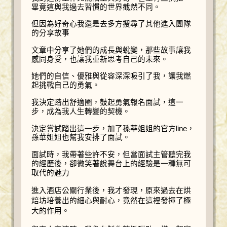
畢竟這與我過去習慣的世界截然不同。
但因為好奇心我還是去多方搜尋了其他進入團隊
的分享故事
文章中分享了她們的成長與蛻變，那些故事讓我
感同身受，也讓我重新思考自己的未來。
她們的自信、優雅與從容深深吸引了我，讓我燃
起挑戰自己的勇氣。
我決定踏出舒適圈，鼓起勇氣報名面試，這一
步，成為我人生轉變的契機。
決定嘗試踏出這一步，加了孫華姐姐的官方line，
孫華姐姐也幫我安排了面試。
面試時，我帶著些許不安，但當面試主管聽完我
的經歷後，卻微笑著說舞台上的經驗是一種無可
取代的魅力
進入酒店公關行業後，我才發現，原來過去在烘
焙坊培養出的細心與耐心，竟然在這裡發揮了極
大的作用。