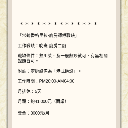
-＊-＊-＊-＊-＊-＊-＊-＊-＊-＊-＊-＊-＊-＊-
「常鶴香格里拉-廚房師傅職缺」
工作職缺：晚班-廚房二廚
職缺條件：熟川菜、及一般熱炒就可，有無相關
證照皆可。
附註：廚房設備為「港式砲爐」。
工作時間：PM20:00-AM04:00
月排休：5天
月薪：約41,000元（面議）
獎金：3000元/月