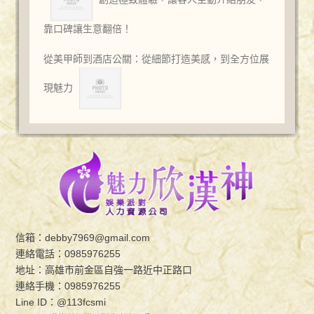
靠口碑讓生意翻倍！
從美甲師到酒店公關：從細節打造美感，到全方位展
現魅力
信箱：
debby7969@gmail.com
連絡電話：
0985976255
地址：高雄市前金區自強一路近中正路口
連絡手機：
0985976255
Line ID：
@113fcsmi