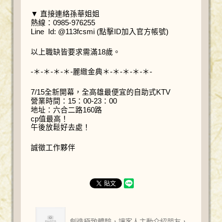
▼ 直接連絡孫華姐姐
熱線：0985-976255
Line Id: @113fcsmi (點擊ID加入官方帳號)
以上職缺皆要求需滿18歲。
-＊-＊-＊-＊-麗緻金典＊-＊-＊-＊-＊-
7/15全新開幕，全高雄最便宜的自助式KTV
營業時間：15：00-23：00
地址：六合二路160路
cp值最高！
午後放鬆好去處！
誠徵工作夥伴
創造極致體驗，讓客人主動介紹朋友，