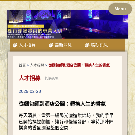
Menu
人才招募
最新消息
職缺訊息
首頁
>
人才招募
>
從麵包師到酒店公關：轉換人生的香氣
人才招募
News
2025-02-28
從麵包師到酒店公關：轉換人生的香氣
每天清晨，當第一縷陽光灑進烘焙坊，我的手早
已開始揉捏麵糰，讓酵母慢慢發酵，等待那陣陣
撲鼻的香氣瀰漫整個空間。