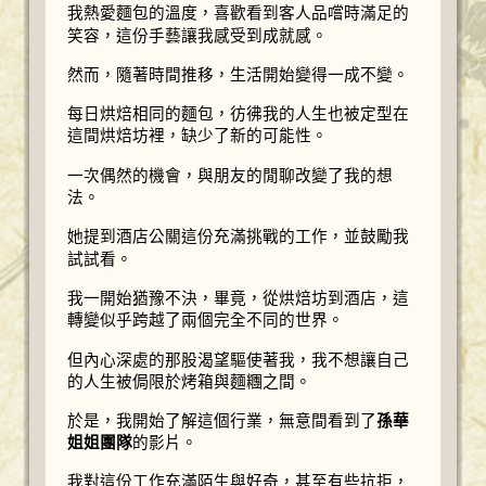
我熱愛麵包的溫度，喜歡看到客人品嚐時滿足的
笑容，這份手藝讓我感受到成就感。
然而，隨著時間推移，生活開始變得一成不變。
每日烘焙相同的麵包，彷彿我的人生也被定型在
這間烘焙坊裡，缺少了新的可能性。
一次偶然的機會，與朋友的閒聊改變了我的想
法。
她提到酒店公關這份充滿挑戰的工作，並鼓勵我
試試看。
我一開始猶豫不決，畢竟，從烘焙坊到酒店，這
轉變似乎跨越了兩個完全不同的世界。
但內心深處的那股渴望驅使著我，我不想讓自己
的人生被侷限於烤箱與麵糰之間。
於是，我開始了解這個行業，無意間看到了
孫華
姐姐團隊
的影片。
我對這份工作充滿陌生與好奇，甚至有些抗拒，