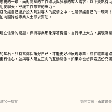
忽視的一環。面對高壓的工作環境與多樣的客人需求，以下幾點有
朋友聊天，舒緩工作帶來的壓力。
避免讓自己過於投入到對客人的感情之中，也是保護自己的一環呦
怕向團隊或專業人士尋求幫助。
建立信譽的關鍵，保持專業形象穿著得體、言行舉止大方，展現職
的基石。只有當你保護好自己，才能更好地展現專業，並在職業道
更有信心，並與客人建立正向的互動關係。如果妳也想探索這份充
開啟另一扇窗
拋開束縛，勇敢追