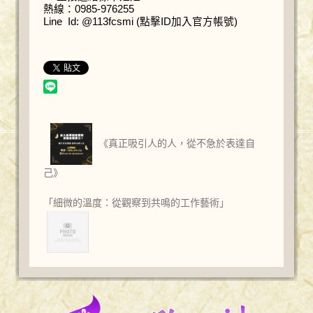
熱線：0985-976255
Line Id: @113fcsmi (點擊ID加入官方帳號)
《真正吸引人的人，從不急於表達自
己》
「細微的溫度：從觀察到共鳴的工作藝術」