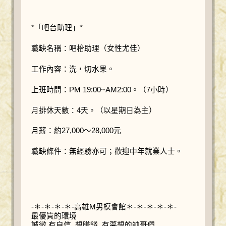
*「吧台助理」*
職缺名稱：吧枱助理（女性尤佳）
工作內容：洗，切水果。
上班時間：PM 19:00~AM2:00。（7小時）
月排休天數：4天。（以星期日為主）
月薪：約27,000～28,000元
職缺條件：無經驗亦可；歡迎中年就業人士。
-＊-＊-＊-＊-高雄M男模會館＊-＊-＊-＊-＊-
最優質的環境
誠徵 有自信 想賺錢 有夢想的帥哥們