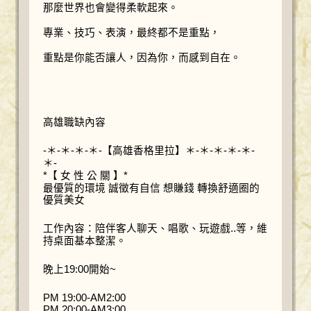
那麼世界也會變得柔軟起來。
專業、技巧、表演，最終都不是重點，
重點是你能否讓人，因為你，而感到自在。
高雄職缺內容
-＊-＊-＊-＊-【高雄香格里拉】＊-＊-＊-＊-＊-
＊-
*【 女 性 公 關 】*
最優質的環境 誠徵有自信 想賺錢 轉換舒適圈的
優質美女
工作內容：陪伴客人聊天、唱歌、玩遊戲..等，維
持桌面基本整潔。
晚上19:00開始~
PM 19:00-AM2:00
PM 20:00-AM3:00