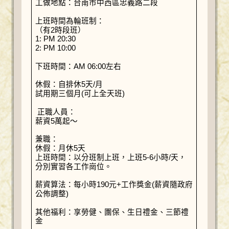
工做地點：台南市中西區忠義路二段
上班時間為輪班制：
（有2時段班）
1: PM 20:30
2: PM 10:00
下班時間：AM 06:00左右
休假：自排休5天/月
試用期三個月(可上全天班)
正職人員：
薪資5萬起～
兼職：
休假：月休5天
上班時間：以分班制上班，上班5-6小時/天，
分別實習各工作崗位。
薪資算法：每小時190元+工作獎金(薪資隨政府
公佈調整)
其他福利：享勞健、團保、生日禮金、三節禮
金