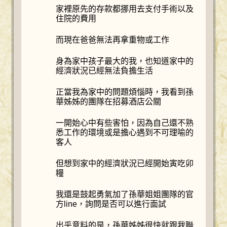
家裡原先的存款都挪用去支付手術以及
住院的費用
而現在爸爸無法再拿重物或工作
身為家中孩子最大的我，也知道家中的
經濟狀況已經無法負擔生活
正當我為家中的問題煩惱時，我看到孫
華姊姊的團隊在招募酒店公關
一開始心中有些害怕，因為自己還不熟
悉工作的環境或是擔心遇到不可理喻的
客人
但想到家中的經濟狀況已經開始寅吃卯
糧
我還是鼓起勇氣加了孫華姐姐團隊的官
方line，詢問是否可以進行面試
出乎意料的是，孫華姊姊很快就跟我聯