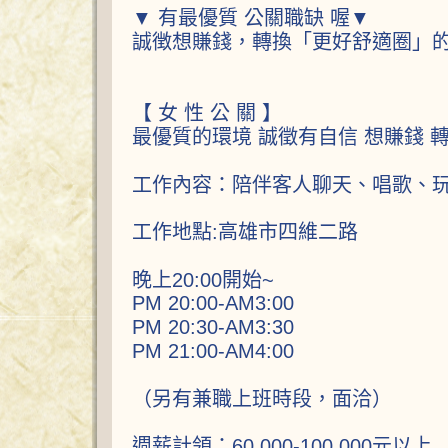
▼ 有最優質 公關職缺 喔▼
誠徴想賺錢，轉換「更好舒適圈」
【 女 性 公 關 】
最優質的環境 誠徵有自信 想賺錢 
工作內容：陪伴客人聊天、唱歌、玩
工作地點:高雄市四維二路
晚上20:00開始~
PM 20:00-AM3:00
PM 20:30-AM3:30
PM 21:00-AM4:00
（另有兼職上班時段，面洽）
週薪計領：60,000-100,000元以上