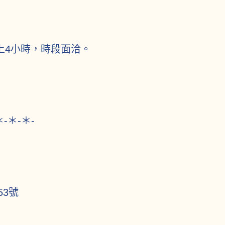
上4小時，時段面洽。
＊-＊-＊-
3號