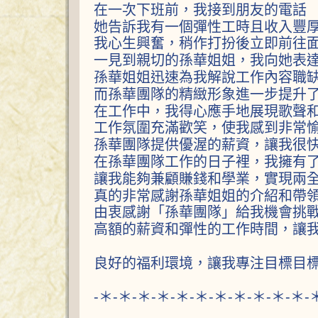
在一次下班前，我接到朋友的電話
她告訴我有一個彈性工時且收入豐
我心生興奮，稍作打扮後立即前往
一見到親切的孫華姐姐，我向她表
孫華姐姐迅速為我解說工作內容職
而孫華團隊的精緻形象進一步提升
在工作中，我得心應手地展現歌聲
工作氛圍充滿歡笑，使我感到非常愉
孫華團隊提供優渥的薪資，讓我很
在孫華團隊工作的日子裡，我擁有
讓我能夠兼顧賺錢和學業，實現兩
真的非常感謝孫華姐姐的介紹和帶
由衷感謝「孫華團隊」給我機會挑
高額的薪資和彈性的工作時間，讓
良好的福利環境，讓我專注目標目標
-＊-＊-＊-＊-＊-＊-＊-＊-＊-＊-＊-