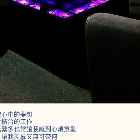
我心中的夢想
政櫃台的工作
務繁多也常讓我感到心煩意亂
，讓我羨慕又無可奈何