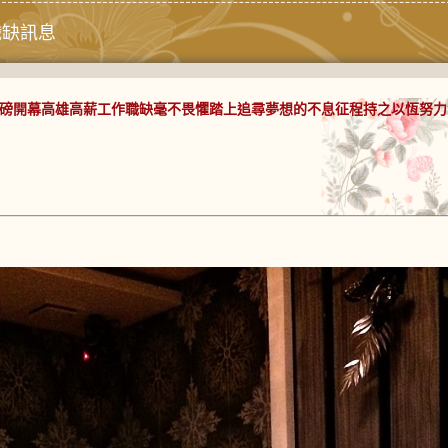
職缺訊息
重磅開幕高雄高薪工作職缺毫不畏懼踏上追尋夢想的不息征程持之以恆努