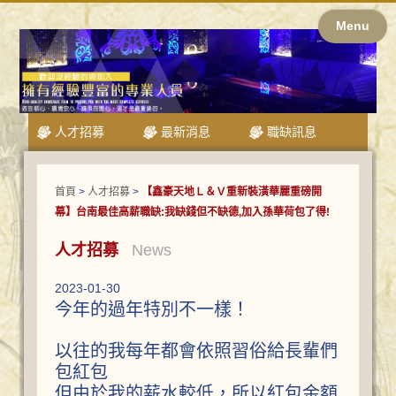
Menu
人才招募
最新消息
職缺訊息
首頁
>
人才招募
>
【鑫豪天地Ｌ＆Ｖ重新裝潢華麗重磅開
幕】台南最佳高薪職缺:我缺錢但不缺德,加入孫華荷包了得!
人才招募
News
2023-01-30
今年的過年特別不一樣！
以往的我每年都會依照習俗給長輩們
包紅包
但由於我的薪水較低，所以紅包金額