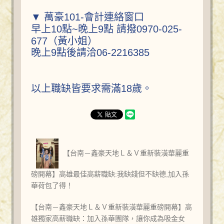
▼ 萬豪101-會計連絡窗口
早上10點~晚上9點 請撥0970-025-
677（黃小姐）
晚上9點後請洽06-2216385
以上職缺皆要求需滿18歲。
【台南－鑫豪天地Ｌ＆Ｖ重新裝潢華麗重
磅開幕】高雄最佳高薪職缺:我缺錢但不缺德,加入孫
華荷包了得！
【台南－鑫豪天地Ｌ＆Ｖ重新裝潢華麗重磅開幕】高
雄獨家高薪職缺：加入孫華團隊，讓你成為吸金女