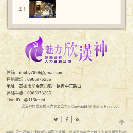
王！
信箱：
debby7969@gmail.com
連絡電話：
0985976255
地址：高雄市前金區自強一路近中正路口
連絡手機：
0985976255
Line ID：
@113fcsmi
欣漢神娛樂派對人力資源公司© Copyright All Rights Reserved
酒店經紀公司提供了快速解決困難的管道，酒店業時尚公主給予人身保護免於被騙。