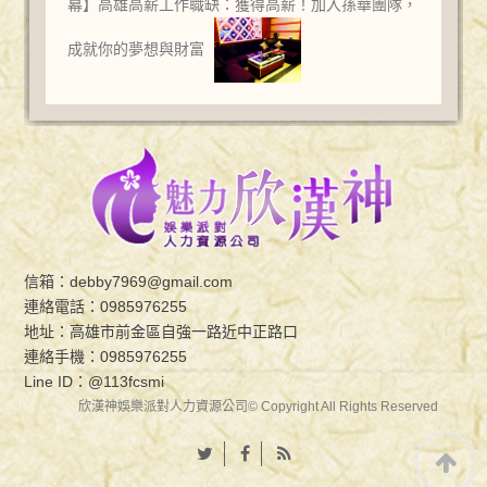
幕】高雄高薪工作職缺：獲得高薪！加入孫華團隊，
成就你的夢想與財富
信箱：
debby7969@gmail.com
連絡電話：
0985976255
地址：高雄市前金區自強一路近中正路口
連絡手機：
0985976255
Line ID：
@113fcsmi
欣漢神娛樂派對人力資源公司© Copyright All Rights Reserved