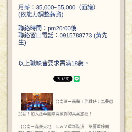
月薪：35,000~55,000（面議）
(依能力調整薪資)
聯絡時間：pm20:00後
聯絡窗口電話：0915788773 (黃先
生)
以上職缺皆要求需滿18歲。
台南區－高薪工作職缺：為夢想
加薪！加入孫華團隊開啟你的高薪旅程！
【台南－鑫豪天地 Ｌ＆Ｖ重新裝潢 華麗重磅開