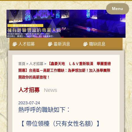
Menu
人才招募
最新消息
職缺訊息
首頁
>
人才招募
>
【鑫豪天地 Ｌ＆Ｖ重新裝潢 華麗重磅
開幕】台南區－高薪工作職缺：為夢想加薪！加入孫華團隊
開啟你的高薪旅程！
人才招募
News
2023-07-24
熱呼呼的職缺如下：
【 帶位領檯（只有女性名額）】