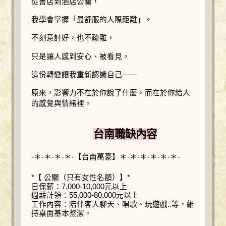
從書店到酒店公關，
我學會掌握「最舒服的人際距離」。
不刻意討好，也不疏離，
只是讓人感到安心、被看見。
這份轉變讓我重新認識自己——
原來，影響力不在於你說了什麼，而在於你給人
的感覺與情緒裡。
台南職缺內容
-＊-＊-＊-＊-【台南萬豪】＊-＊-＊-＊-＊-＊-
*【 公關（只有女性名額）】*
日保薪：7,000-10,000元以上
週薪計領：55,000-80,000元以上
工作內容：陪伴客人聊天、唱歌、玩遊戲..等，維
持桌面基本整潔。