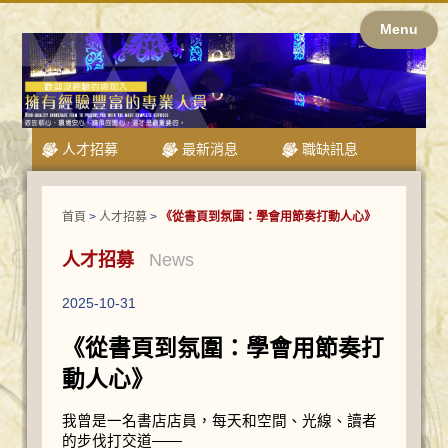
Menu
人才招募
最新消息
職缺訊息
首頁
>
人才招募
>
《從書頁到氛圍：學會用節奏打動人心》
人才招募
News
2025-10-31
《從書頁到氛圍：學會用節奏打
動人心》
我曾是一名書店店員，每天和空間、光線、讀者
的步伐打交道——