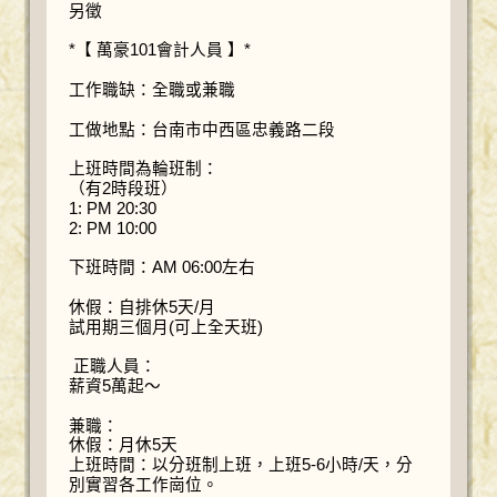
另徵
*【 萬豪101會計人員 】*
工作職缺：全職或兼職
工做地點：台南市中西區忠義路二段
上班時間為輪班制：
（有2時段班）
1: PM 20:30
2: PM 10:00
下班時間：AM 06:00左右
休假：自排休5天/月
試用期三個月(可上全天班)
正職人員：
薪資5萬起～
兼職：
休假：月休5天
上班時間：以分班制上班，上班5-6小時/天，分
別實習各工作崗位。